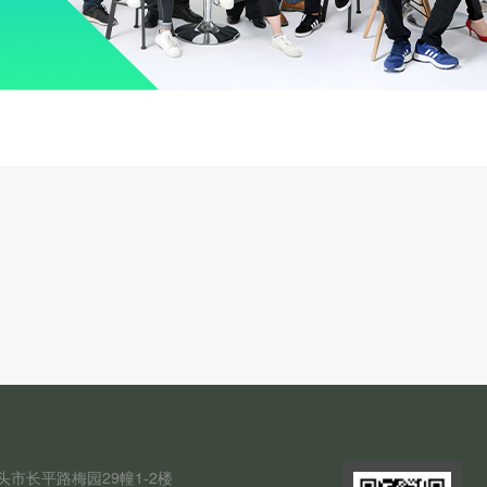
头市长平路梅园29幢1-2楼